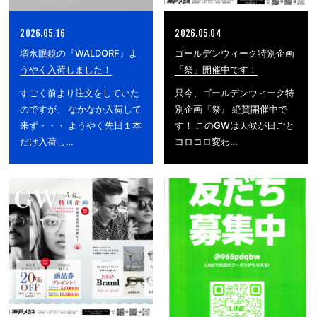
2026.05.16
2026.05.04
増永眼鏡の『WALDORF』よ
ゴールデンウィーク特別企画
うやく入荷しました！
「祭」開催中です！
すごく前より注文をしていた
只今、ゴールデンウィーク特
のですが、 なかなか入荷して
別企画『祭』 絶賛開催中で
来ず・・・ ようやく先日１本
す！ このGWは天候が日ごと
だけ入荷し…
コロコロ変わ…