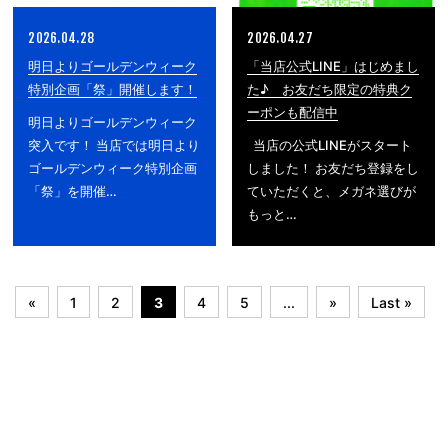
2026.04.28
2026.04.27
明日よりゴールデンウィーク
「当店公式LINE」はじめまし
特別企画「祭」開催します！
た♪ お友だち限定の特典ク
ーポンも配信中
明日よりゴールデンウィーク
突入です！ 当店では明日より
当店の公式LINEがスタート
ゴールデンウィーク特別企画
しました！ お友だち登録をし
「祭」を開催…
ていただくと、メガネ選びが
もっと…
«
1
2
3
4
5
...
»
Last »