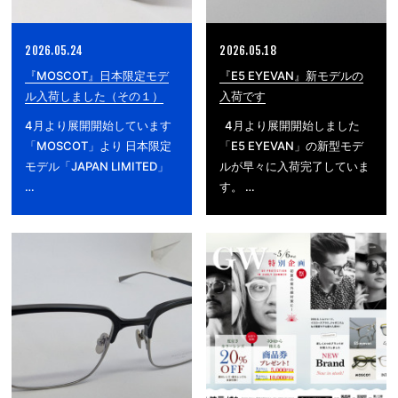
2026.05.24
2026.05.18
『MOSCOT』日本限定モデ
『E5 EYEVAN』新モデルの
ル入荷しました（その１）
入荷です
4月より展開開始しています
4月より展開開始しました
「MOSCOT」より 日本限定
「E5 EYEVAN」の新型モデ
モデル「JAPAN LIMITED」
ルが早々に入荷完了していま
…
す。 …