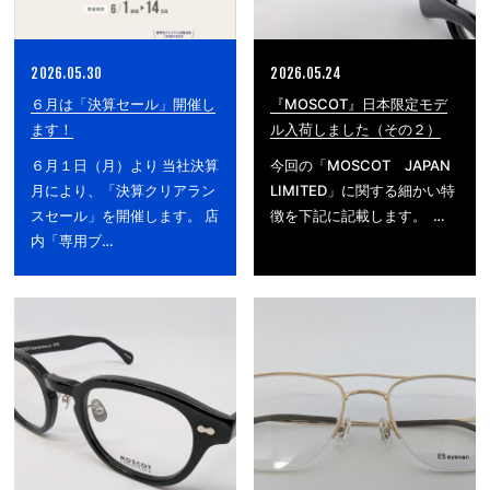
2026.05.30
2026.05.24
６月は「決算セール」開催し
『MOSCOT』日本限定モデ
ます！
ル入荷しました（その２）
６月１日（月）より 当社決算
今回の「MOSCOT JAPAN
月により、「決算クリアラン
LIMITED」に関する細かい特
スセール」を開催します。 店
徴を下記に記載します。 …
内「専用ブ…