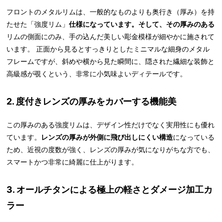
フロントのメタルリムは、一般的なものよりも奥行き（厚み）を持
たせた「強度リム」
仕様になっています。そして、その厚みのある
リムの側面にのみ、手の込んだ美しい彫金模様が細やかに施されて
います。 正面から見るとすっきりとしたミニマルな細身のメタル
フレームですが、斜めや横から見た瞬間に、隠された繊細な装飾と
高級感が覗くという、非常に小気味よいディテールです。
2. 度付きレンズの厚みをカバーする機能美
この厚みのある強度リムは、デザイン性だけでなく実用性にも優れ
ています。
レンズの厚みが外側に飛び出しにくい構造
になっている
ため、近視の度数が強く、レンズの厚みが気になりがちな方でも、
スマートかつ非常に綺麗に仕上がります。
3. オールチタンによる極上の軽さとダメージ加工カ
ラー