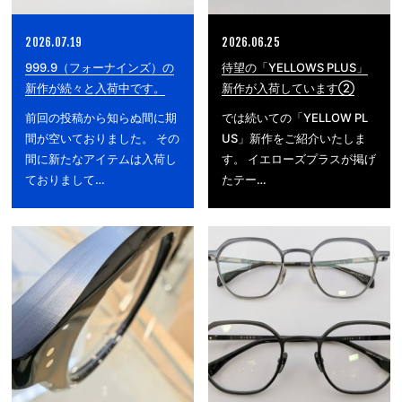
2026.07.19
2026.06.25
999.9（フォーナインズ）の
待望の「YELLOWS PLUS」
新作が続々と入荷中です。
新作が入荷しています②
前回の投稿から知らぬ間に期
では続いての「YELLOW PL
間が空いておりました。 その
US」新作をご紹介いたしま
間に新たなアイテムは入荷し
す。 イエローズプラスが掲げ
ておりまして…
たテー…