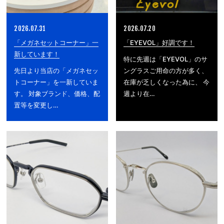
2026.07.31
2026.07.20
「メガネセットコーナー」一
「EYEVOL」好調です！
新しています！
特に先週は「EYEVOL」のサ
先日より当店の「メガネセッ
ングラスご用命の方が多く、
トコーナー」を一新していま
在庫が乏しくなった為に、 今
す。 対象ブランド、価格、配
週より在…
置等を変更し…