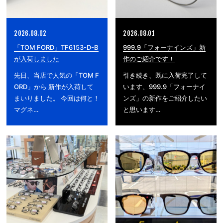
2026.08.02
2026.08.01
「TOM FORD」TF6153-D-B
999.9「フォーナインズ」新
が入荷しました
作のご紹介です！
先日、当店で人気の「TOM F
引き続き、既に入荷完了して
ORD」から 新作が入荷して
います、999.9「フォーナイ
まいりました。 今回は何と！
ンズ」の新作をご紹介したい
マグネ…
と思います…