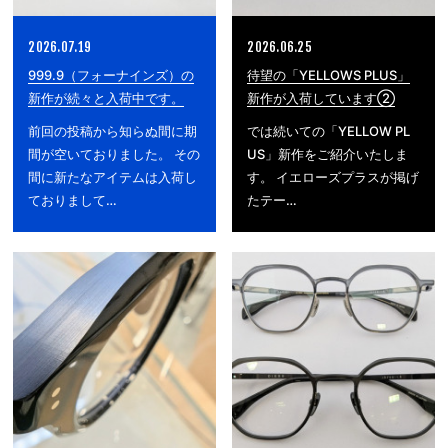
2026.07.19
2026.06.25
999.9（フォーナインズ）の
待望の「YELLOWS PLUS」
新作が続々と入荷中です。
新作が入荷しています②
前回の投稿から知らぬ間に期
では続いての「YELLOW PL
間が空いておりました。 その
US」新作をご紹介いたしま
間に新たなアイテムは入荷し
す。 イエローズプラスが掲げ
ておりまして…
たテー…