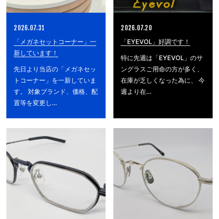
2026.07.31
2026.07.20
「メガネセットコーナー」一
「EYEVOL」好調です！
新しています！
特に先週は「EYEVOL」のサ
先日より当店の「メガネセッ
ングラスご用命の方が多く、
トコーナー」を一新していま
在庫が乏しくなった為に、 今
す。 対象ブランド、価格、配
週より在…
置等を変更し…