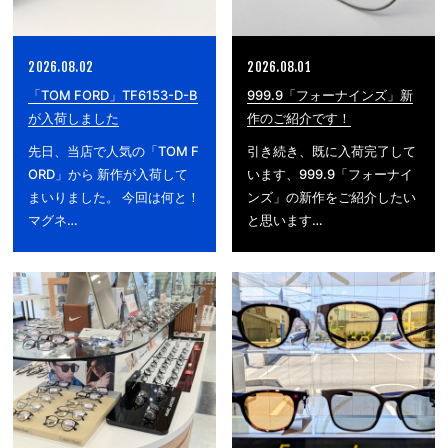
2026.08.02
2026.08.01
「TOM FORD」TF6153-D-B
999.9「フォーナインズ」新
が入荷しました
作のご紹介です！
先日、当店で人気の「TOM F
引き続き、既に入荷完了して
ORD」から 新作が入荷して
います、999.9「フォーナイ
まいりました。 今回は何と！
ンズ」の新作をご紹介したい
マグネ…
と思います…