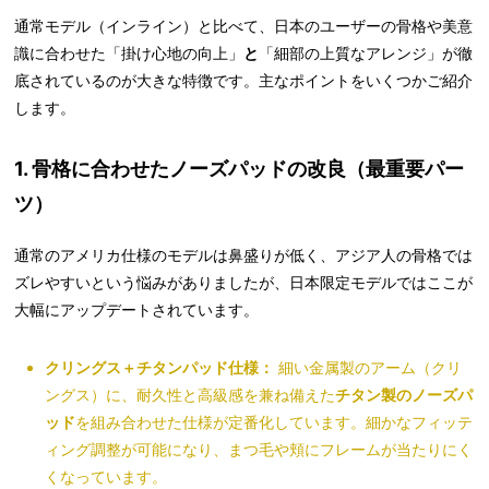
通常モデル（インライン）と比べて、日本のユーザーの骨格や美意
識に合わせた「掛け心地の向上」
と
「細部の上質なアレンジ」が徹
底されているのが大きな特徴です。主なポイントをいくつかご紹介
します。
1. 骨格に合わせたノーズパッドの改良（最重要パー
ツ）
通常のアメリカ仕様のモデルは鼻盛りが低く、アジア人の骨格では
ズレやすいという悩みがありましたが、日本限定モデルではここが
大幅にアップデートされています。
クリングス＋チタンパッド仕様：
細い金属製のアーム（クリ
ングス）に、耐久性と高級感を兼ね備えた
チタン製のノーズパ
ッド
を組み合わせた仕様が定番化しています。細かなフィッテ
ィング調整が可能になり、まつ毛や頬にフレームが当たりにく
くなっています。