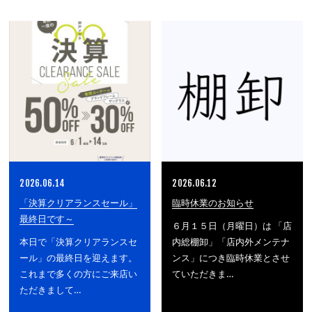
2026.06.14
2026.06.12
「決算クリアランスセール」
臨時休業のお知らせ
最終日です～
６月１５日（月曜日）は 「店
本日で「決算クリアランスセ
内総棚卸」「店内外メンテナ
ール」の最終日を迎えます。
ンス」につき臨時休業とさせ
これまで多くの方にご来店い
ていただきま…
ただきまして…