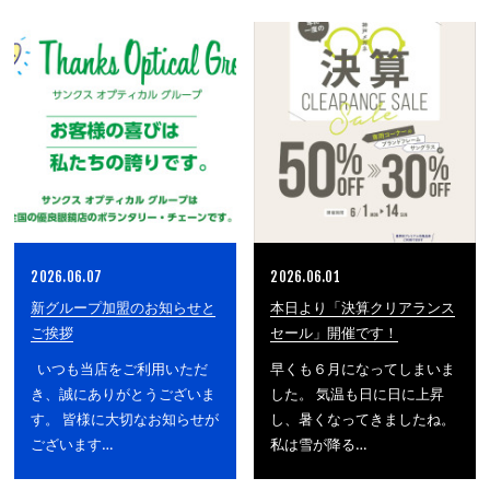
2026.06.07
2026.06.01
新グループ加盟のお知らせと
本日より「決算クリアランス
ご挨拶
セール」開催です！
いつも当店をご利用いただ
早くも６月になってしまいま
き、誠にありがとうございま
した。 気温も日に日に上昇
す。 皆様に大切なお知らせが
し、暑くなってきましたね。
ございます…
私は雪が降る…